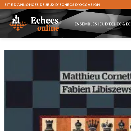
Zum
SITE D'ANNONCES DE JEUX D'ÉCHECS D'OCCASION
Inhalt
springen
ENSEMBLES JEU D’ÉCHEC & É