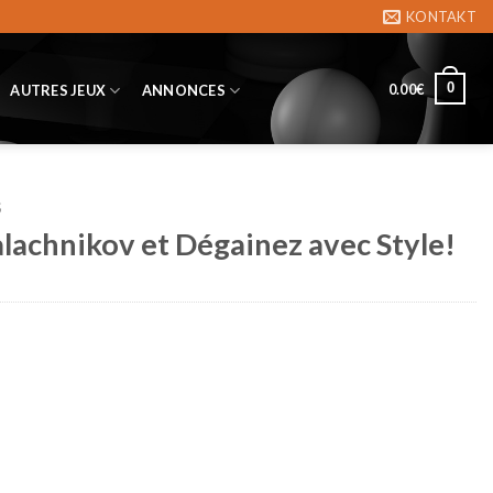
KONTAKT
0
0.00
€
AUTRES JEUX
ANNONCES
S
lachnikov et Dégainez avec Style!