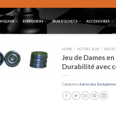
CHIQUIER
ECHIQUIERS
JEUX D’ECHECS
ACCESSOIRES
HOME
/
AUTRES JEUX
/
BACK
Jeu de Dames en 
Durabilité avec c
Categories:
Autres Jeux
,
Backgammo