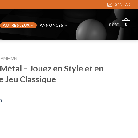
KONTAKT
0
0.00
€
AUTRES JEUX
ANNONCES
GAMMON
Métal – Jouez en Style et en
e Jeu Classique
n