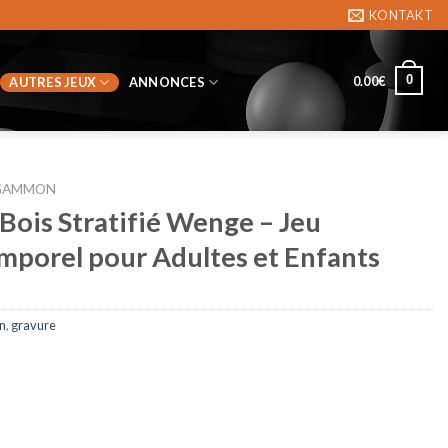
KONTAKT
0
0.00
€
AUTRES JEUX
ANNONCES
GAMMON
ois Stratifié Wenge – Jeu
emporel pour Adultes et Enfants
n
,
gravure