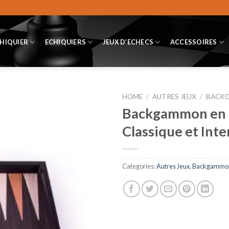
CHIQUIER
ECHIQUIERS
JEUX D’ECHECS
ACCESSOIRES
HOME
/
AUTRES JEUX
/
BACK
Backgammon en B
Classique et Int
Categories:
Autres Jeux
,
Backgammo