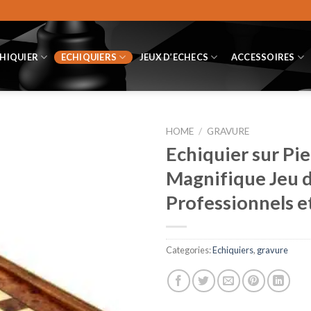
CHIQUIER
ECHIQUIERS
JEUX D’ECHECS
ACCESSOIRES
HOME
/
GRAVURE
Echiquier sur Pie
Magnifique Jeu d
Professionnels 
Categories:
Echiquiers
,
gravure