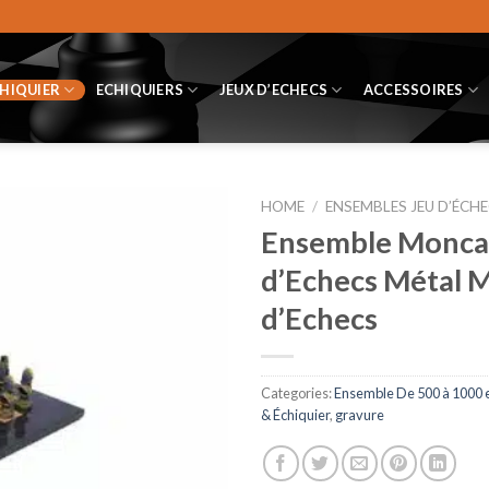
CHIQUIER
ECHIQUIERS
JEUX D’ECHECS
ACCESSOIRES
HOME
/
ENSEMBLES JEU D’ÉCHE
Ensemble Moncada
d’Echecs Métal M
d’Echecs
Categories:
Ensemble De 500 à 1000 
& Échiquier
,
gravure