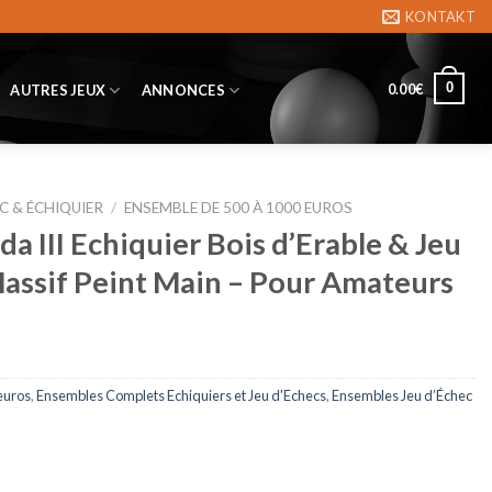
KONTAKT
0
0.00
€
AUTRES JEUX
ANNONCES
C & ÉCHIQUIER
/
ENSEMBLE DE 500 À 1000 EUROS
 III Echiquier Bois d’Erable & Jeu
assif Peint Main – Pour Amateurs
euros
,
Ensembles Complets Echiquiers et Jeu d'Echecs
,
Ensembles Jeu d’Échec