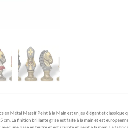
 en Métal Massif Peint à la Main est un jeu élégant et classique qui
5 cm. La finition brillante grise est faite à la main et est européenn
vec une base en feutre et est sculpté et peint à la main. La fabric