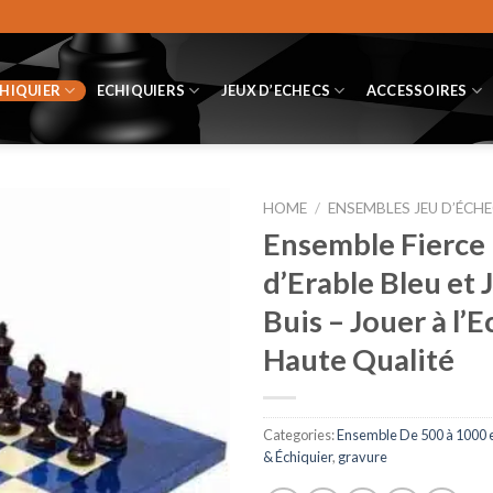
CHIQUIER
ECHIQUIERS
JEUX D’ECHECS
ACCESSOIRES
HOME
/
ENSEMBLES JEU D’ÉCHE
Ensemble Fierce 
d’Erable Bleu et 
Buis – Jouer à l’
Haute Qualité
Categories:
Ensemble De 500 à 1000 
& Échiquier
,
gravure