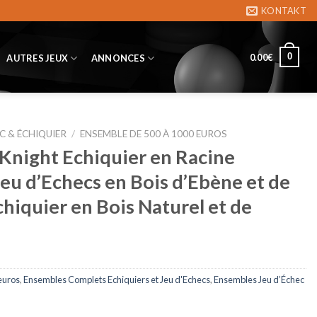
KONTAKT
0
0.00
€
AUTRES JEUX
ANNONCES
C & ÉCHIQUIER
/
ENSEMBLE DE 500 À 1000 EUROS
Knight Echiquier en Racine
Jeu d’Echecs en Bois d’Ebène et de
Echiquier en Bois Naturel et de
euros
,
Ensembles Complets Echiquiers et Jeu d'Echecs
,
Ensembles Jeu d’Échec