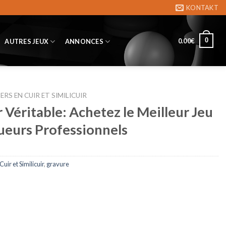
KONTAKT
0
0.00
€
AUTRES JEUX
ANNONCES
ERS EN CUIR ET SIMILICUIR
 Véritable: Achetez le Meilleur Jeu
ueurs Professionnels
uir et Similicuir
,
gravure