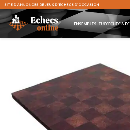
Zum
SITE D'ANNONCES DE JEUX D'ÉCHECS D'OCCASION
Inhalt
springen
ENSEMBLES JEU D’ÉCHEC & É