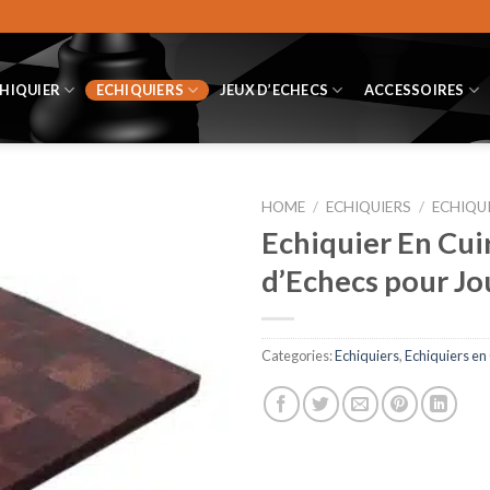
CHIQUIER
ECHIQUIERS
JEUX D’ECHECS
ACCESSOIRES
HOME
/
ECHIQUIERS
/
ECHIQUI
Echiquier En Cuir
d’Echecs pour Jo
Categories:
Echiquiers
,
Echiquiers en C