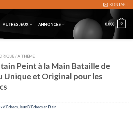
KONTAKT
0
0.00
€
AUTRES JEUX
ANNONCES
ORIQUE / A THÈME
tain Peint à la Main Bataille de
u Unique et Original pour les
cs
ux d'Echecs
,
Jeux D’Échecs en Etain