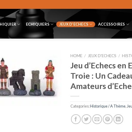
CHIQUIER
ECHIQUIERS
JEUX D’ECHECS
ACCESSOIRES
HOME
/
JEUX D'ECHECS
/
HIST
Jeu d’Echecs en E
Troie : Un Cadea
Amateurs d’Eche
Categories:
Historique / A Thème
,
Je