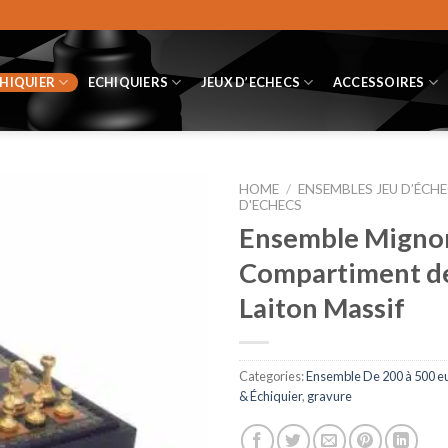
CHIQUIER
ECHIQUIERS
JEUX D’ECHECS
ACCESSOIRES
HOME
/
ENSEMBLES JEU D’ÉCHE
D'ECHECS
Ensemble Mignon 
Compartiment de
Laiton Massif
Categories:
Ensemble De 200 à 500 e
& Échiquier
,
gravure