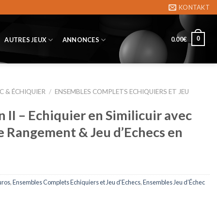
KONTAKT
0
0.00
€
AUTRES JEUX
ANNONCES
C & ÉCHIQUIER
/
ENSEMBLES COMPLETS ECHIQUIERS ET JEU
II – Echiquier en Similicuir avec
 Rangement & Jeu d’Echecs en
uros
,
Ensembles Complets Echiquiers et Jeu d'Echecs
,
Ensembles Jeu d’Échec