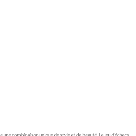
 une combinaison unique de style et de beauté. Le jeu d’échecs