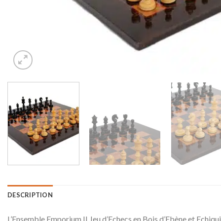
DESCRIPTION
L’Ensemble Emporium II Jeu d’Echecs en Bois d’Ebène et Echiqui