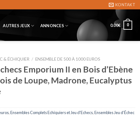
KONTAKT
0
0.00
€
AUTRES JEUX
ANNONCES
C & ÉCHIQUIER
/
ENSEMBLE DE 500 À 1000 EUROS
checs Emporium II en Bois d’Ebène
Bois de Loupe, Madrone, Eucalyptus
é
euros
,
Ensembles Complets Echiquiers et Jeu d'Echecs
,
Ensembles Jeu d’Échec