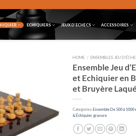
CHIQUIER
ECHIQUIERS
JEUX D’ECHECS
ACCESSOIRES
HOME
/
ENSEMBLES JEU D’ÉCHE
Ensemble Jeu d’E
et Echiquier en 
et Bruyère Laqu
Categories:
Ensemble De 500 à 1000 
& Échiquier
,
gravure