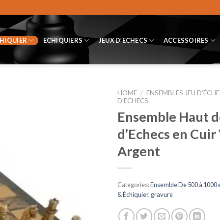
CHIQUIER
ECHIQUIERS
JEUX D’ECHECS
ACCESSOIRES
HOME
/
ENSEMBLES JEU D’ÉCHE
D'ECHECS
Ensemble Haut de
d’Echecs en Cuir 
Argent
Categories:
Ensemble De 500 à 1000 
& Échiquier
,
gravure