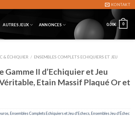
KONTAKT
0
0.00
€
AUTRES JEUX
ANNONCES
C & ÉCHIQUIER
/
ENSEMBLES COMPLETS ECHIQUIERS ET JEU
 Gamme II d’Echiquier et Jeu
Véritable, Etain Massif Plaqué Or et
euros
,
Ensembles Complets Echiquiers et Jeu d'Echecs
,
Ensembles Jeu d’Échec