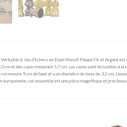
éritable & Jeu d’Echecs en Etain Massif Plaqué Or et Argent est u
 53 cm et des cases mesurant 5,7 cm. Les cases sont incrustées à la ma
e roi mesure 9 cm de haut et a un diamètre de base de 3,5 cm. L’ens
ion européenne, cet ensemble est une pièce magnifique et précieus