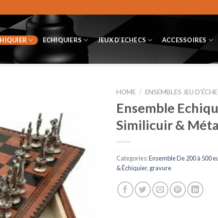
CHIQUIER
ECHIQUIERS
JEUX D’ECHECS
ACCESSOIRES
HOME
/
ENSEMBLES JEU D’ÉCHE
Ensemble Echiqui
Similicuir & Méta
Categories:
Ensemble De 200 à 500 e
& Échiquier
,
gravure