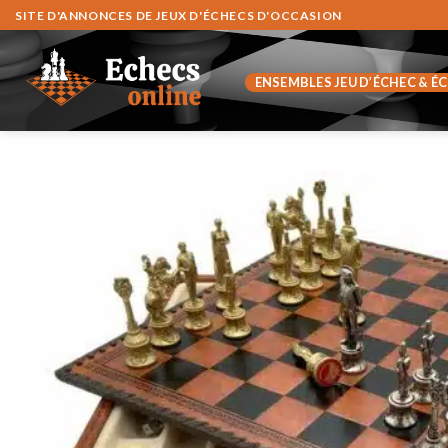
Zum
SITE D'ANNONCES DE JEUX D'ÉCHECS D'OCCASION
Inhalt
springen
ENSEMBLES JEU D’ÉCHEC & É