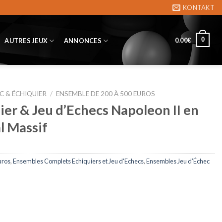
KONTAKT
0
0.00
€
AUTRES JEUX
ANNONCES
C & ÉCHIQUIER
/
ENSEMBLE DE 200 À 500 EUROS
er & Jeu d’Echecs Napoleon II en
l Massif
uros
,
Ensembles Complets Echiquiers et Jeu d'Echecs
,
Ensembles Jeu d’Échec