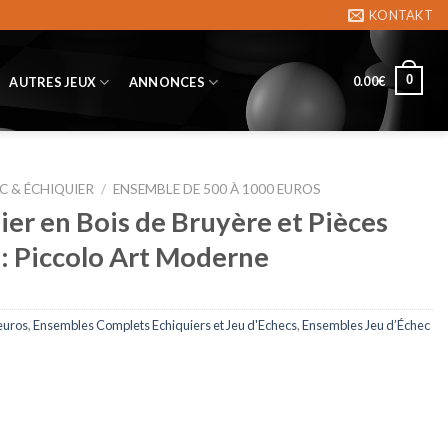
KONTAKT
0
0.00
€
AUTRES JEUX
ANNONCES
C & ÉCHIQUIER
/
ENSEMBLE DE 500 À 1000 EUROS
er en Bois de Bruyère et Pièces
 : Piccolo Art Moderne
euros
,
Ensembles Complets Echiquiers et Jeu d'Echecs
,
Ensembles Jeu d’Échec