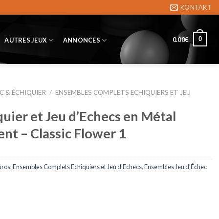
KONTAKT
0
0.00
€
AUTRES JEUX
ANNONCES
C & ÉCHIQUIER
/
ENSEMBLES COMPLETS ECHIQUIERS ET JEU
uier et Jeu d’Echecs en Métal
nt – Classic Flower 1
uros
,
Ensembles Complets Echiquiers et Jeu d'Echecs
,
Ensembles Jeu d’Échec