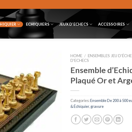
CHIQUIER
ECHIQUIERS
JEUX D’ECHECS
ACCESSOIRES
HOME
/
ENSEMBLES JEU D’ÉCHE
D'ECHECS
Ensemble d’Echiq
Plaqué Or et Arge
Categories:
Ensemble De 200 à 500 e
& Échiquier
,
gravure