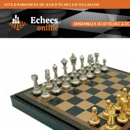
Zum
SITE D'ANNONCES DE JEUX D'ÉCHECS D'OCCASION
Inhalt
springen
ENSEMBLES JEU D’ÉCHEC & É