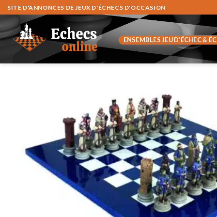
Zum
SITE D'ANNONCES DE JEUX D'ÉCHECS D'OCCASION
Inhalt
springen
ENSEMBLES JEU D’ÉCHEC & É