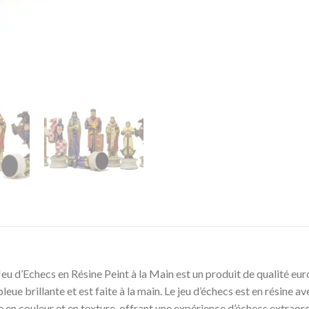
u d’Echecs en Résine Peint à la Main est un produit de qualité europ
 bleue brillante et est faite à la main. Le jeu d’échecs est en résine
che en couleur et en texture, offrant une expérience d’échecs extraord