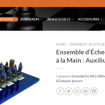
CHIQUIER
ECHIQUIERS
JEUX D’ECHECS
ACCESSOIRES
HOME
/
ENSEMBLES JEU D’ÉCHE
Ensemble d’Échec
à la Main : Auxil
Categories:
Ensemble De 500 à 1000 
& Échiquier
,
gravure