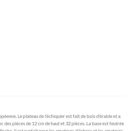
éenne. Le plateau de l’échiquier est fait de bois d’érable et a
 avec des pièces de 12 cm de haut et 32 pièces. La base est feutrée
inaire. Il est parfait pour les amateurs d’échecs et les amateurs