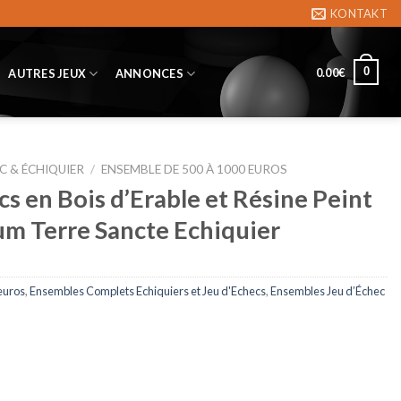
KONTAKT
0
0.00
€
AUTRES JEUX
ANNONCES
C & ÉCHIQUIER
/
ENSEMBLE DE 500 À 1000 EUROS
s en Bois d’Erable et Résine Peint
ium Terre Sancte Echiquier
euros
,
Ensembles Complets Echiquiers et Jeu d'Echecs
,
Ensembles Jeu d’Échec