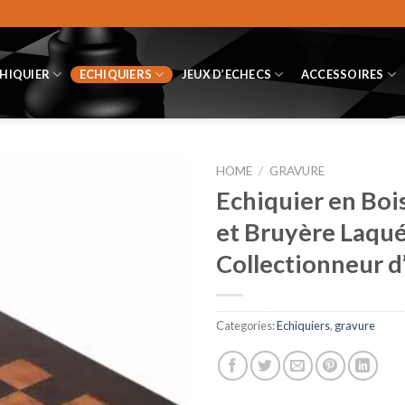
CHIQUIER
ECHIQUIERS
JEUX D’ECHECS
ACCESSOIRES
HOME
/
GRAVURE
Echiquier en Boi
et Bruyère Laqué
Collectionneur d
Categories:
Echiquiers
,
gravure