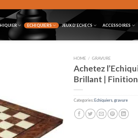
CHIQUIER
ECHIQUIERS
JEUX D’ECHECS
ACCESSOIRES
HOME
/
GRAVURE
Achetez l’Echiqu
Brillant | Finiti
Categories:
Echiquiers
,
gravure