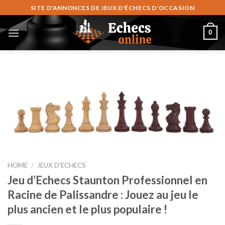
Zum
SITE D'ANNONCES DE JEUX D'ÉCHECS D'OCCASION
Inhalt
springen
0
HOME
/
JEUX D'ECHECS
Jeu d’Echecs Staunton Professionnel en
Racine de Palissandre : Jouez au jeu le
plus ancien et le plus populaire !