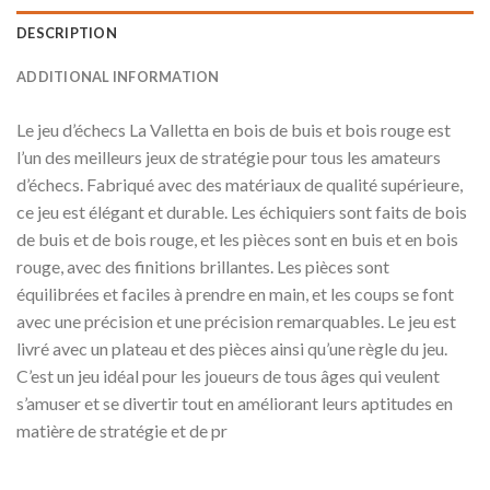
DESCRIPTION
ADDITIONAL INFORMATION
Le jeu d’échecs La Valletta en bois de buis et bois rouge est
l’un des meilleurs jeux de stratégie pour tous les amateurs
d’échecs. Fabriqué avec des matériaux de qualité supérieure,
ce jeu est élégant et durable. Les échiquiers sont faits de bois
de buis et de bois rouge, et les pièces sont en buis et en bois
rouge, avec des finitions brillantes. Les pièces sont
équilibrées et faciles à prendre en main, et les coups se font
avec une précision et une précision remarquables. Le jeu est
livré avec un plateau et des pièces ainsi qu’une règle du jeu.
C’est un jeu idéal pour les joueurs de tous âges qui veulent
s’amuser et se divertir tout en améliorant leurs aptitudes en
matière de stratégie et de pr