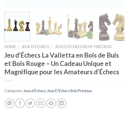
HOME
/
JEUX D'ECHECS
/
JEUX D’ÉCHECS BOIS PRÉCIEUX
Jeu d’Échecs La Valletta en Bois de Buis
et Bois Rouge – Un Cadeau Unique et
Magnifique pour les Amateurs d’Échecs
Categories:
Jeux d'Echecs
,
Jeux D’Échecs Bois Précieux