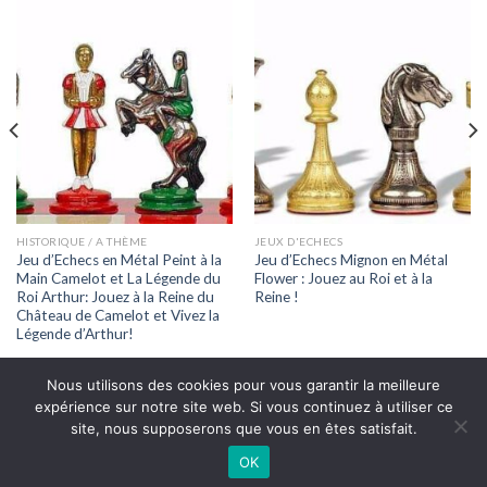
HISTORIQUE / A THÈME
JEUX D'ECHECS
Jeu d’Echecs en Métal Peint à la
Jeu d’Echecs Mignon en Métal
Main Camelot et La Légende du
Flower : Jouez au Roi et à la
Roi Arthur: Jouez à la Reine du
Reine !
Château de Camelot et Vivez la
Légende d’Arthur!
Nous utilisons des cookies pour vous garantir la meilleure
expérience sur notre site web. Si vous continuez à utiliser ce
site, nous supposerons que vous en êtes satisfait.
OK
Copyright 2026 ©
Echecsonline.net