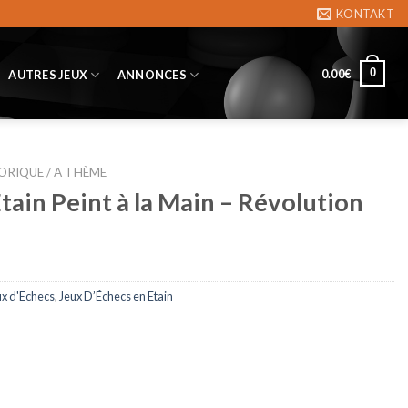
KONTAKT
0
0.00
€
AUTRES JEUX
ANNONCES
ORIQUE / A THÈME
tain Peint à la Main – Révolution
ux d'Echecs
,
Jeux D’Échecs en Etain