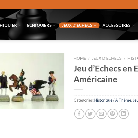
CHIQUIER
ECHIQUIERS
JEUX D’ECHECS
ACCESSOIRES
HOME
/
JEUX D'ECHECS
/
HIST
Jeu d’Echecs en E
Américaine
Categories:
Historique / A Thème
,
Je