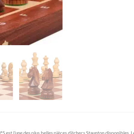
 est l’une des plus belles pièces d’échecs Staunton disponibles. Les