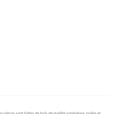
 pièces sont faites de bois de qualité supérieure, polies et