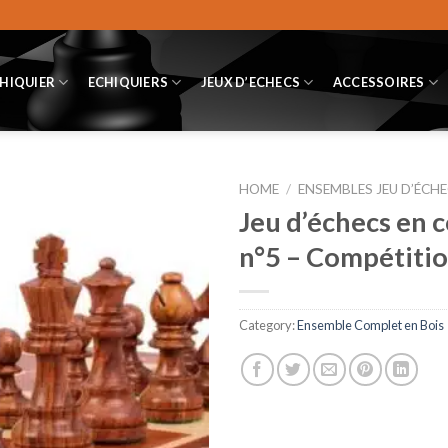
CHIQUIER
ECHIQUIERS
JEUX D’ECHECS
ACCESSOIRES
HOME
/
ENSEMBLES JEU D’ÉCHE
Jeu d’échecs en 
n°5 – Compétitio
Category:
Ensemble Complet en Bois