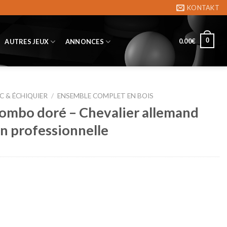
KONTAKT
0
0.00
€
AUTRES JEUX
ANNONCES
C & ÉCHIQUIER
/
ENSEMBLE COMPLET EN BOIS
combo doré – Chevalier allemand
n professionnelle