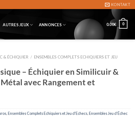
KONTAKT
0
0.00
€
AUTRES JEUX
ANNONCES
C & ÉCHIQUIER
/
ENSEMBLES COMPLETS ECHIQUIERS ET JEU
sique – Échiquier en Similicuir &
t Métal avec Rangement et
uros
,
Ensembles Complets Echiquiers et Jeu d'Echecs
,
Ensembles Jeu d’Échec