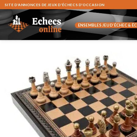
Zum
SITE D'ANNONCES DE JEUX D'ÉCHECS D'OCCASION
Inhalt
springen
ENSEMBLES JEU D’ÉCHEC & É