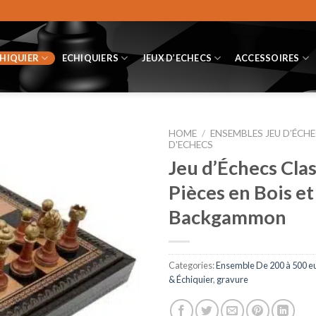
CHIQUIER
ECHIQUIERS
JEUX D’ECHECS
ACCESSOIRES
HOME
/
ENSEMBLES JEU D’ÉCHE
D'ECHECS
Jeu d’Échecs Clas
Pièces en Bois e
Backgammon
Categories:
Ensemble De 200 à 500 e
& Échiquier
,
gravure