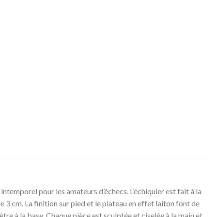
ntemporel pour les amateurs d’échecs. L’échiquier est fait à la
 3 cm. La finition sur pied et le plateau en effet laiton font de
ètre à la base. Chaque pièce est sculptée et ciselée à la main et