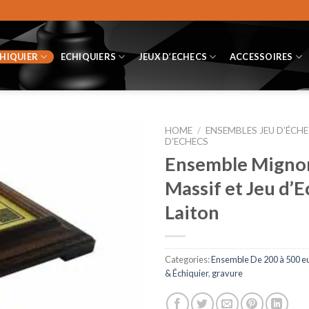
CHIQUIER
ECHIQUIERS
JEUX D’ECHECS
ACCESSOIRES
HOME
/
ENSEMBLES JEU D’ÉCHE
D'ECHECS
Ensemble Mignon 
Massif et Jeu d’E
Laiton
Categories:
Ensemble De 200 à 500 e
& Échiquier
,
gravure