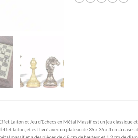
fet Laiton et Jeu d’Echecs en Métal Massif est un jeu classique et i
effet laiton, et est livré avec un plateau de 36 x 36 x 4 cm à cases de
n métal massif et a des pièces de 4,8 cm de hauteur et 1,9 cm de diam