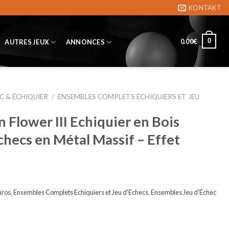
KONTAKT
0
0.00
€
AUTRES JEUX
ANNONCES
C & ÉCHIQUIER
/
ENSEMBLES COMPLETS ECHIQUIERS ET JEU
Flower III Echiquier en Bois
checs en Métal Massif – Effet
uros
,
Ensembles Complets Echiquiers et Jeu d'Echecs
,
Ensembles Jeu d’Échec