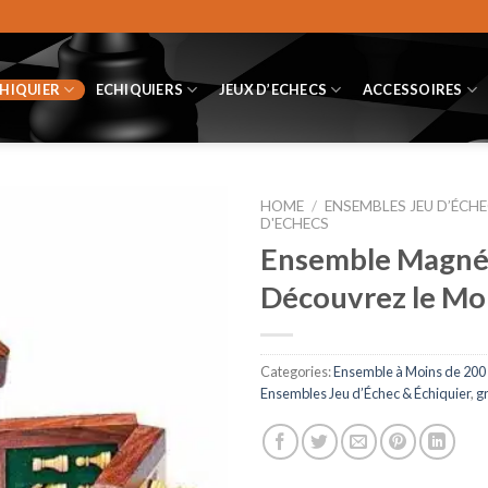
CHIQUIER
ECHIQUIERS
JEUX D’ECHECS
ACCESSOIRES
HOME
/
ENSEMBLES JEU D’ÉCHE
D'ECHECS
Ensemble Magnét
Découvrez le Mo
Categories:
Ensemble à Moins de 200
Ensembles Jeu d’Échec & Échiquier
,
g