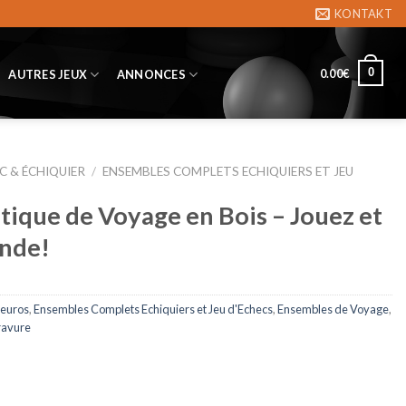
KONTAKT
0
0.00
€
AUTRES JEUX
ANNONCES
C & ÉCHIQUIER
/
ENSEMBLES COMPLETS ECHIQUIERS ET JEU
ique de Voyage en Bois – Jouez et
nde!
 euros
,
Ensembles Complets Echiquiers et Jeu d'Echecs
,
Ensembles de Voyage
,
ravure