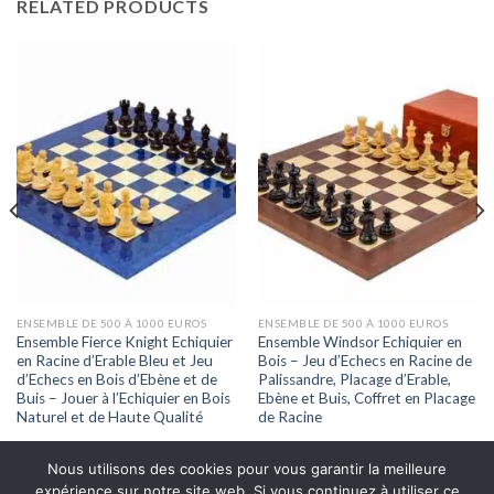
RELATED PRODUCTS
ENSEMBLE DE 500 À 1000 EUROS
ENSEMBLE DE 500 À 1000 EUROS
Ensemble Fierce Knight Echiquier
Ensemble Windsor Echiquier en
en Racine d’Erable Bleu et Jeu
Bois – Jeu d’Echecs en Racine de
d’Echecs en Bois d’Ebène et de
Palissandre, Placage d’Erable,
Buis – Jouer à l’Echiquier en Bois
Ebène et Buis, Coffret en Placage
Naturel et de Haute Qualité
de Racine
Nous utilisons des cookies pour vous garantir la meilleure
expérience sur notre site web. Si vous continuez à utiliser ce