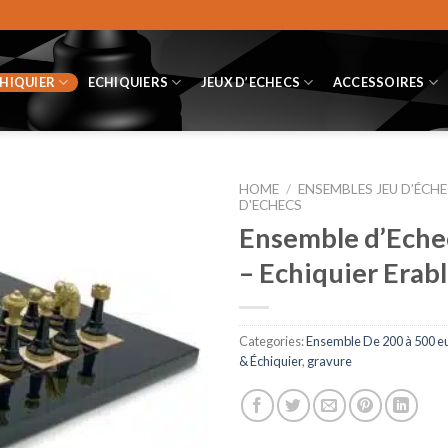
CHIQUIER
ECHIQUIERS
JEUX D’ECHECS
ACCESSOIRES
HOME
/
ENSEMBLES JEU D’ÉCHE
D'ECHECS
Ensemble d’Echec
– Echiquier Erab
Categories:
Ensemble De 200 à 500 e
& Échiquier
,
gravure