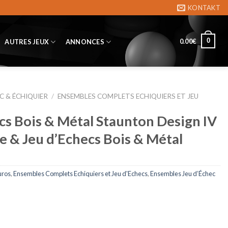
KONTAKT
0
0.00
€
AUTRES JEUX
ANNONCES
C & ÉCHIQUIER
/
ENSEMBLES COMPLETS ECHIQUIERS ET JEU
s Bois & Métal Staunton Design IV
le & Jeu d’Echecs Bois & Métal
uros
,
Ensembles Complets Echiquiers et Jeu d'Echecs
,
Ensembles Jeu d’Échec