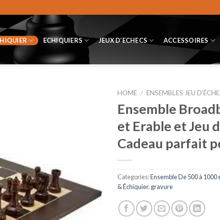
CHIQUIER
ECHIQUIERS
JEUX D’ECHECS
ACCESSOIRES
HOME
/
ENSEMBLES JEU D’ÉCHE
Ensemble Broadba
et Erable et Jeu 
Cadeau parfait p
Categories:
Ensemble De 500 à 1000 
& Échiquier
,
gravure