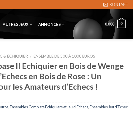
KONTAKT
0
0.00
€
AUTRES JEUX
ANNONCES
C & ÉCHIQUIER
/
ENSEMBLE DE 500 À 1000 EUROS
se II Echiquier en Bois de Wenge
d’Echecs en Bois de Rose : Un
our les Amateurs d’Echecs !
euros
,
Ensembles Complets Echiquiers et Jeu d'Echecs
,
Ensembles Jeu d’Échec